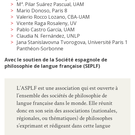
Mª. Pilar Suárez Pascual, UAM
Mario Donoso, Paris 8
Valerio Rocco Lozano, CBA-UAM
Vicente Raga Rosaleny, UV
Pablo Castro García, UAM
Claudia N. Fernández, UNLP
Jana Stanislavovna Tvorogova, Université Paris 1
Panthéon-Sorbonne
Avec le soutien de la Soci
é
t
é
espagnole de
p
hilosophie de
l
angue
f
ranç
aise (SEPLF)
L’ASPLF est une association qui est ouverte à
l’ensemble des sociétés de philosophie de
langue française dans le monde. Elle réunit
donc en son sein des associations (nationales,
régionales, ou thématiques) de philosophes
s’exprimant et rédigeant dans cette langue