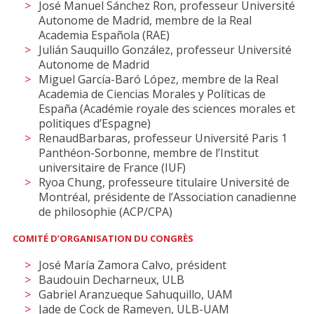
José Manuel Sánchez Ron, professeur Université
Autonome de Madrid, membre de la Real
Academia Española (RAE)
Julián Sauquillo González, professeur Université
Autonome de Madrid
Miguel García-Baró López, membre de la Real
Academia de Ciencias Morales y Políticas de
España (Académie royale des sciences morales et
politiques d’Espagne)
RenaudBarbaras, professeur Université Paris 1
Panthéon-Sorbonne, membre de l’Institut
universitaire de France (IUF)
Ryoa Chung, professeure titulaire Université de
Montréal, présidente de l’Association canadienne
de philosophie (ACP/CPA)
COMITÉ D
’
ORGANISATION DU CONGR
È
S
José María Zamora Calvo, président
Baudouin Decharneux, ULB
Gabriel Aranzueque Sahuquillo, UAM
Jade de Cock de Rameyen, ULB-UAM