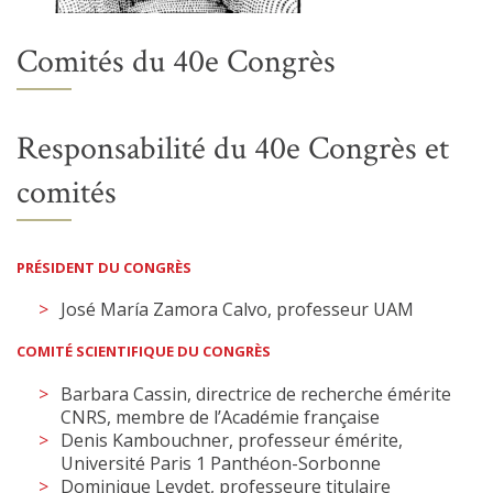
Comités du 40e Congrès
Responsabilité du 40e Congrès et
comités
PR
É
SIDENT DU CONGR
È
S
José María Zamora Calvo, professeur UAM
COMITÉ
SCIENTIFIQUE
DU CONGR
È
S
Barbara Cassin, directrice de recherche émérite
CNRS, membre de l’Académie française
Denis Kambouchner, professeur émérite,
Université Paris 1 Panthéon-Sorbonne
Dominique Leydet, professeure titulaire