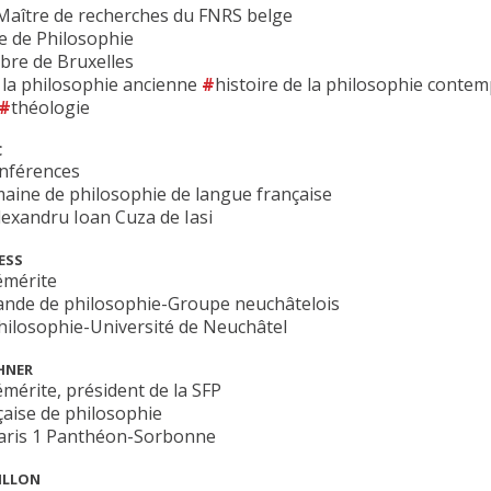
 Maître de recherches du FNRS belge
e de Philosophie
ibre de Bruxelles
e la philosophie ancienne
histoire de la philosophie conte
théologie
C
onférences
aine de philosophie de langue française
lexandru Ioan Cuza de Iasi
ESS
émérite
ande de philosophie-Groupe neuchâtelois
philosophie-Université de Neuchâtel
HNER
mérite, président de la SFP
çaise de philosophie
Paris 1 Panthéon-Sorbonne
ILLON