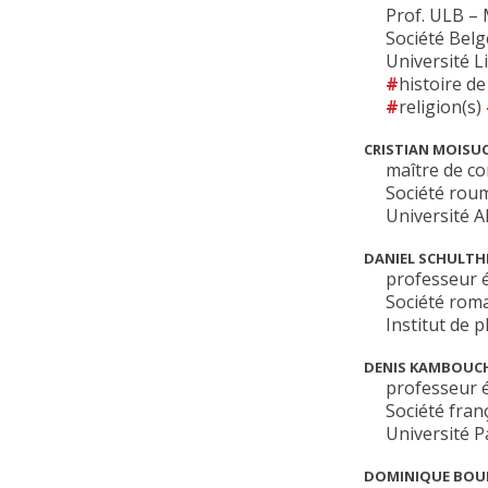
Prof. ULB –
Société Belg
Université L
histoire d
religion(s)
CRISTIAN MOISU
maître de c
Société roum
Université A
DANIEL SCHULTH
professeur 
Société rom
Institut de 
DENIS KAMBOUC
professeur é
Société fran
Université 
DOMINIQUE BOU