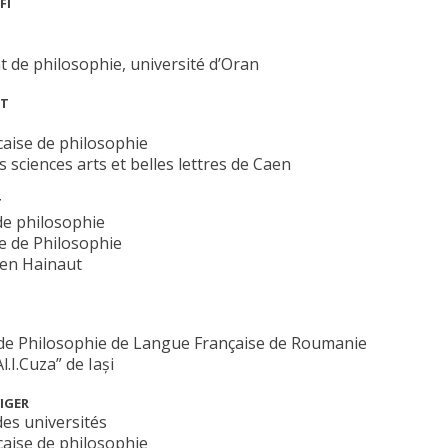
FI
 de philosophie, université d’Oran
ET
caise de philosophie
 sciences arts et belles lettres de Caen
T
de philosophie
e de Philosophie
 en Hainaut
 de Philosophie de Langue Française de Roumanie
l.I.Cuza” de Iași
VIGER
es universités
çaise de philosophie