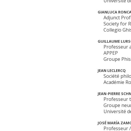
Université d
GIANLUCA RONC
Adjunct Pro
Society for 
Collegio Ghis
GUILLAUME LUR
Professeur 
APPEP
Groupe Phisc
JEAN LECLERCQ
Société phi
Académie Ro
JEAN-PIERRE SCH
Professeur t
Groupe neuc
Université d
JOSÉ MARÍA ZAM
Professeur /