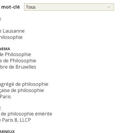
 mot-clé
E
de Lausanne
hilosophie
ONEMA
de Philosophie
e de Philosophie
ibre de Bruxelles
agrégé de philosophie
çaise de philosophie
Paris
Z
 de philosophie émérite
e Paris 8, LLCP
ARNEUX