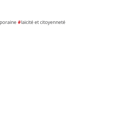
mporaine
laïcité et citoyenneté