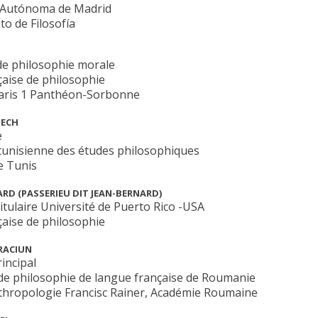
 Autónoma de Madrid
o de Filosofía
de philosophie morale
çaise de philosophie
Paris 1 Panthéon-Sorbonne
ECH
e
tunisienne des études philosophiques
e Tunis
RD (PASSERIEU DIT JEAN-BERNARD)
itulaire Université de Puerto Rico -USA
çaise de philosophie
RACIUN
incipal
de philosophie de langue française de Roumanie
nthropologie Francisc Rainer, Académie Roumaine