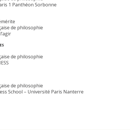
Paris 1 Panthéon Sorbonne
émérite
çaise de philosophie
l’agir
ES
çaise de philosophie
HESS
çaise de philosophie
ss School – Université Paris Nanterre