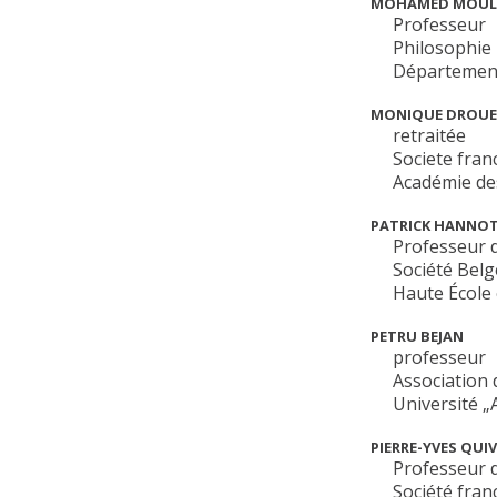
MOHAMED MOUL
Professeur
Philosophie
Département
MONIQUE DROU
retraitée
Societe fran
Académie des
PATRICK HANNO
Professeur 
Société Belg
Haute École
PETRU BEJAN
professeur
Association
Université „A
PIERRE-YVES QUI
Professeur d
Société fran