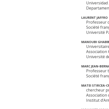
Universidad
Departament
LAURENT JAFFRO
Professeur 
Société fran
Université 
MANOUBI GHABB
Universitair
Association 
Université d
MARC JEAN-BERNA
Professeur t
Société fran
MATEI STIRCEA-C
chercheur pr
Association 
Institut d’A